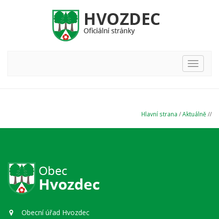
Hlavní
nabídka
Hlavní strana
/
Aktuálně
//
Obecní úřad Hvozdec