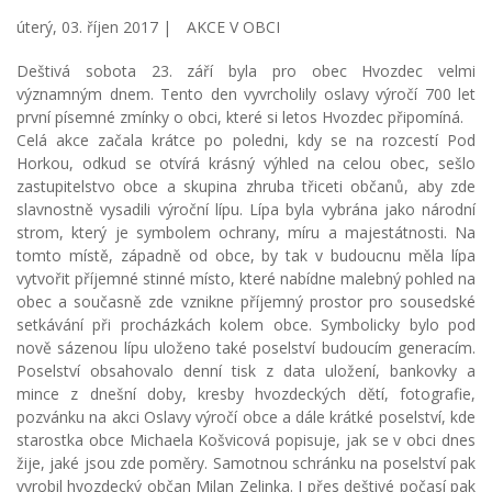
úterý, 03. říjen 2017 |
AKCE V OBCI
Deštivá sobota 23. září byla pro obec Hvozdec velmi
významným dnem. Tento den vyvrcholily oslavy výročí 700 let
první písemné zmínky o obci, které si letos Hvozdec připomíná.
Celá akce začala krátce po poledni, kdy se na rozcestí Pod
Horkou, odkud se otvírá krásný výhled na celou obec, sešlo
zastupitelstvo obce a skupina zhruba třiceti občanů, aby zde
slavnostně vysadili výroční lípu. Lípa byla vybrána jako národní
strom, který je symbolem ochrany, míru a majestátnosti. Na
tomto místě, západně od obce, by tak v budoucnu měla lípa
vytvořit příjemné stinné místo, které nabídne malebný pohled na
obec a současně zde vznikne příjemný prostor pro sousedské
setkávání při procházkách kolem obce. Symbolicky bylo pod
nově sázenou lípu uloženo také poselství budoucím generacím.
Poselství obsahovalo denní tisk z data uložení, bankovky a
mince z dnešní doby, kresby hvozdeckých dětí, fotografie,
pozvánku na akci Oslavy výročí obce a dále krátké poselství, kde
starostka obce Michaela Košvicová popisuje, jak se v obci dnes
žije, jaké jsou zde poměry. Samotnou schránku na poselství pak
vyrobil hvozdecký občan Milan Zelinka. I přes deštivé počasí pak