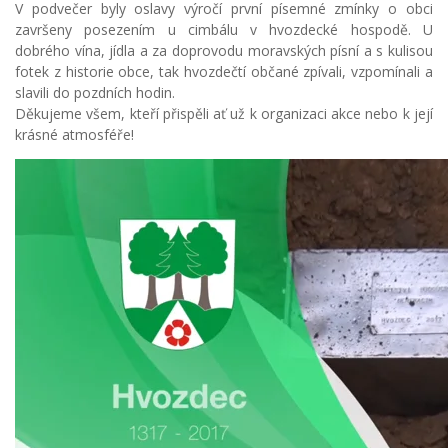
V podvečer byly oslavy výročí první písemné zmínky o obci
završeny posezením u cimbálu v hvozdecké hospodě. U
dobrého vína, jídla a za doprovodu moravských písní a s kulisou
fotek z historie obce, tak hvozdečtí občané zpívali, vzpomínali a
slavili do pozdních hodin.
Děkujeme všem, kteří přispěli ať už k organizaci akce nebo k její
krásné atmosféře!