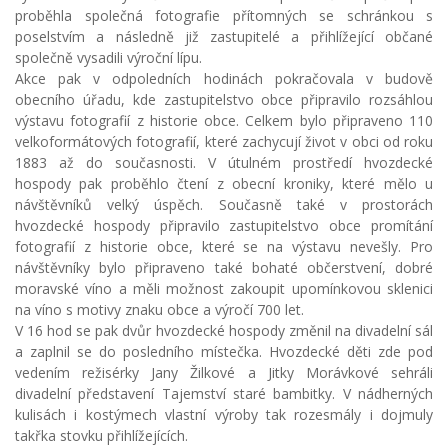
proběhla společná fotografie přítomných se schránkou s
poselstvím a následně již zastupitelé a přihlížející občané
společně vysadili výroční lípu.
Akce pak v odpoledních hodinách pokračovala v budově
obecního úřadu, kde zastupitelstvo obce připravilo rozsáhlou
výstavu fotografií z historie obce. Celkem bylo připraveno 110
velkoformátových fotografií, které zachycují život v obci od roku
1883 až do současnosti. V útulném prostředí hvozdecké
hospody pak proběhlo čtení z obecní kroniky, které mělo u
návštěvníků velký úspěch. Současně také v prostorách
hvozdecké hospody připravilo zastupitelstvo obce promítání
fotografií z historie obce, které se na výstavu nevešly. Pro
návštěvníky bylo připraveno také bohaté občerstvení, dobré
moravské víno a měli možnost zakoupit upomínkovou sklenici
na víno s motivy znaku obce a výročí 700 let.
V 16 hod se pak dvůr hvozdecké hospody změnil na divadelní sál
a zaplnil se do posledního místečka. Hvozdecké děti zde pod
vedením režisérky Jany Žilkové a Jitky Morávkové sehráli
divadelní představení Tajemství staré bambitky. V nádherných
kulisách i kostýmech vlastní výroby tak rozesmály i dojmuly
takřka stovku přihlížejících.