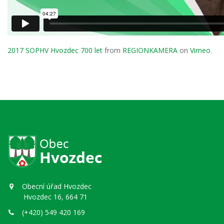
2017 SOPHV Hvozdec 700 let
from
REGIONKAMERA
on
Vimeo
.
Obecní úřad Hvozdec
Hvozdec 16, 664 71
(+420) 549 420 169