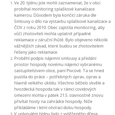
Ve 20. týdnu jste mohli zaznamenat, že v obci
probíhal monitoring splaškové kanalizace
kamerou. Důvodem byla končící záruka dle
Smlouvy o dílo na výstavbu splaškové kanalizace a
ČOV z roku 2010. Obec zajistila monitoring, aby
vůči zhotoviteli mohla uplatnit případné
reklamace v záruční lhůtě. Bylo objeveno několik
vážnějších závad, které budou se zhotovitelem
řešeny jako reklamace.
Proběhl podpis nájemní smlouvy a předání
prostor hospody novému nájemci vybranému
zastupitelstvem obce, paní Pivcové. Ta se hned
pustila do práce – potřebných úprav, oprav a
hlavně velkého úklidu. Všechno běželo skvěle a
hvozdecká hospoda tak v rámci covidových
omezení mohla v pátek 21.5. slavnostně znovu
přivítat hosty na zahrádce hospody. Níže
přikládáme i letní otvírací dobu hospody.
V uplynulém týdnu bylo z vytěženého dřeva