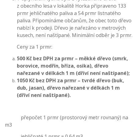
z obecního lesa v lokalitě Horka připraveno 133
prmr jehličnatého paliva a 54 prmr listnatého
paliva. Připomínáme občanům, že obec toto dřevo
nabízí k prodeji. Dřevo je nařezáno v metrových
kusech, není naštípané. Minimální odběr je 3 prmr.
Ceny za 1 prmr:
500 Kč bez DPH za prmr – měkké dřevo (smrk,
borovice, modřín, bříza, osika), dřevo
nařezané v délkách 1 m (dříví není naštípané);
1050 Kč bez DPH za prmr – tvrdé dřevo (buk,
dub, jasan), dřevo nařezané v délkách 1 m
(dříví není naštípané).
přepočet 1 prmr (prostorový metr rovnaný) na
m3
jehličnaté 1 prmr = 0,64 m3