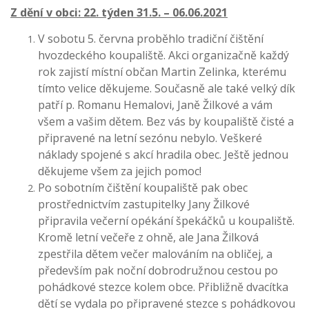
Z dění v obci: 22. týden 31.5. – 06.06.2021
V sobotu 5. června proběhlo tradiční čištění
hvozdeckého koupaliště. Akci organizačně každý
rok zajistí místní občan Martin Zelinka, kterému
tímto velice děkujeme. Současně ale také velký dík
patří p. Romanu Hemalovi, Janě Žilkové a vám
všem a vašim dětem. Bez vás by koupaliště čisté a
připravené na letní sezónu nebylo. Veškeré
náklady spojené s akcí hradila obec. Ještě jednou
děkujeme všem za jejich pomoc!
Po sobotním čištění koupaliště pak obec
prostřednictvím zastupitelky Jany Žilkové
připravila večerní opékání špekáčků u koupaliště.
Kromě letní večeře z ohně, ale Jana Žilková
zpestřila dětem večer malováním na obličej, a
především pak noční dobrodružnou cestou po
pohádkové stezce kolem obce. Přibližně dvacítka
dětí se vydala po připravené stezce s pohádkovou