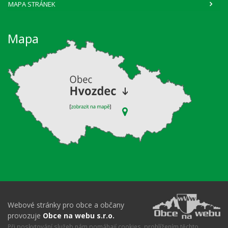
MAPA STRÁNEK
Mapa
Webové stránky pro obce a občany
provozuje
Obce na webu s.r.o.
Při poskytování služeb nám pomáhají cookies, prohlížením těchto