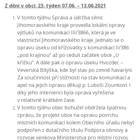
Z dění v obci: 23. týden 07.06. – 13.06.2021
V tomto týdnu Správa a údržba silnic
Jihomoravského kraje provedla lokální opravy
výtluků na komunikaci III/3866, která je ve
vlastnictví Jihomoravského kraje. Jednalo se o
opravu úseku od křižovatky s komunikací II/386
„pod krajinou“ až po ceduli začátek obce „U
křížku“. A dále pak o opravu úseku Hvozdec –
Veverská Bítýška, kde byl stav po zimně havarijní.
Za součinnost při stížnosti na stav komunikací a
apel na jejich opravu děkuji p. Luboši Zounkovi. I
díky jeho intervenci byla oprava vyřešena
v relativně krátkém čase.
V tomto týdnu obec bohužel obdržela špatnou
zprávu, že projekt obce na opravu povrchu
místních komunikací kolem Obecního úřadu nebyl
podpořen z dotačního titulu Podpora obnovy a
rozvoje venkova Ministerstva pro místní rozvoj.