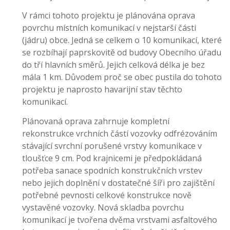
V rámci tohoto projektu je plánována oprava
povrchu místních komunikací v nejstarší části
(jádru) obce. Jedná se celkem o 10 komunikací, které
se rozbíhají paprskovitě od budovy Obecního úřadu
do tří hlavních směrů. Jejich celková délka je bez
mála 1 km. Důvodem proč se obec pustila do tohoto
projektu je naprosto havarijní stav těchto
komunikací.
Plánovaná oprava zahrnuje kompletní
rekonstrukce vrchních částí vozovky odfrézováním
stávající svrchní porušené vrstvy komunikace v
tloušťce 9 cm. Pod krajnicemi je předpokládaná
potřeba sanace spodních konstrukčních vrstev
nebo jejich doplnění v dostatečné šíři pro zajištění
potřebné pevnosti celkové konstrukce nově
vystavěné vozovky. Nová skladba povrchu
komunikací je tvořena dvěma vrstvami asfaltového