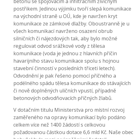
betonu se spojovacím a infiltračním živičným
postřikem. Jedinou výjimku tvoří slepá komunikace
na východní straně u OÚ, kde je navržen kryt
komunikace ze zámkové dlažby. Oboustranně je u
všech komunikací navrženo osazení obrub
silničních či nájezdových tak, aby bylo možné
regulovat odvod srážkové vody z tělesa
komunikace (voda je jednou z hlavních příčin
havarijního stavu komunikace spolu s hojnou
stavební činností v posledních třiceti letech).
Odvodnění je pak řešeno pomocí příčného a
podélného spádu tělesa komunikace do stávajících
či nově doplněných uličních vpustí, případně
betonových odvodňovacích příčných žlabů.
V dotačním titulu Ministerstva pro místní rozvoj
zaměřeného na opravy komunikací bylo podáno
celkem více než 1400 žádostí s celkovou
požadovanou částkou dotace 6,6 mld Kč. Naše obec