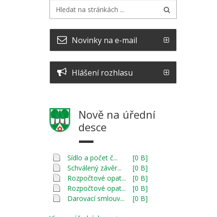
Novinky na e-mail
Hlášení rozhlasu
Nově na úřední
desce
Sídlo a počet č...
[0 B]
Schválený závěr...
[0 B]
Rozpočtové opat...
[0 B]
Rozpočtové opat...
[0 B]
Darovací smlouv...
[0 B]