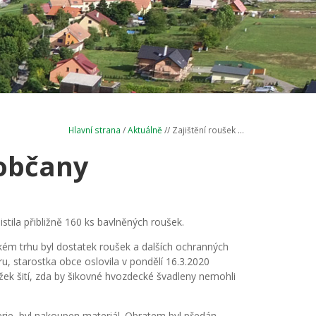
Hlavní strana
/
Aktuálně
// Zajištění roušek ...
 občany
tila přibližně 160 ks bavlněných roušek.
kém trhu byl dostatek roušek a dalších ochranných
u, starostka obce oslovila v pondělí 16.3.2020
oužek šití, zda by šikovné hvozdecké švadleny nemohli
terie, byl nakoupen materiál. Obratem byl předán