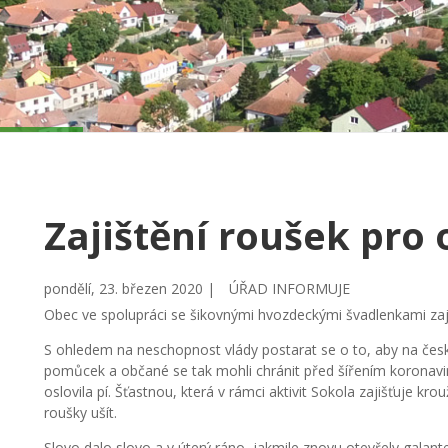
Zajištění roušek pro
pondělí, 23. březen 2020 |
ÚŘAD INFORMUJE
Obec ve spolupráci se šikovnými hvozdeckými švadlenkami zajis
S ohledem na neschopnost vlády postarat se o to, aby na čes
pomůcek a občané se tak mohli chránit před šířením koronavir
oslovila pí. Šťastnou, která v rámci aktivit Sokola zajišťuje kr
roušky ušít.
Slovo dalo slovo a v úterý ráno, jakmile znovu otevřely galan