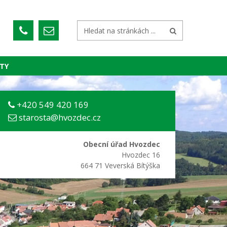
TY
+420 549 420 169
starosta@hvozdec.cz
Obecní úřad Hvozdec
Hvozdec 16
664 71 Veverská Bítýška