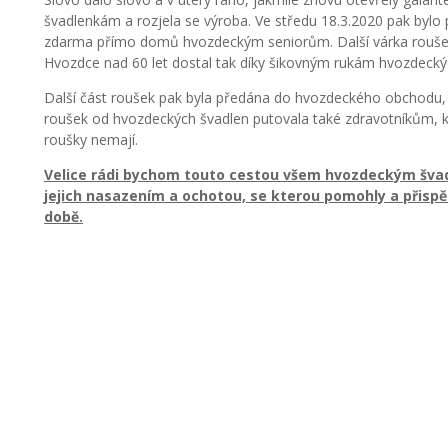
švadlenkám a rozjela se výroba. Ve středu 18.3.2020 pak bylo 
zdarma přímo domů hvozdeckým seniorům. Další várka roušek b
Hvozdce nad 60 let dostal tak díky šikovným rukám hvozdecký
Další část roušek pak byla předána do hvozdeckého obchodu,
roušek od hvozdeckých švadlen putovala také zdravotníkům, k
roušky nemají.
Velice rádi bychom touto cestou všem hvozdeckým švadl
jejich nasazením a ochotou, se kterou pomohly a přispě
době.