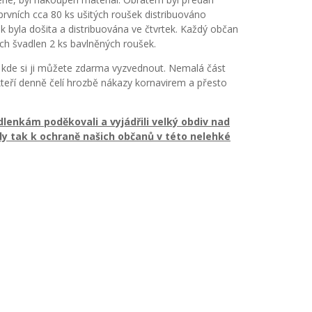
prvních cca 80 ks ušitých roušek distribuováno
yla došita a distribuována ve čtvrtek. Každý občan
ch švadlen 2 ks bavlněných roušek.
 kde si ji můžete zdarma vyzvednout. Nemalá část
teří denně čelí hrozbě nákazy kornavirem a přesto
enkám poděkovali a vyjádřili velký obdiv nad
ly tak k ochraně našich občanů v této nelehké