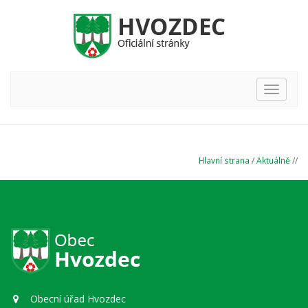
Hlavní
nabídka
Hlavní strana
/
Aktuálně
//
Obecní úřad Hvozdec