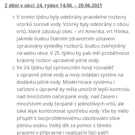
Z dění v obci: 24. týden 14.06. – 20.06.2021
V tomto týdnu byly odebrány pravidelné rozbory
vzorků surové vody. Vzorky byly odebrány z obou
vrtů, které zásobují obec – vrt Amerika, vrt Hlinka.
Jakmile budou Státním zdravotním ústavem
zpracovány výsledky rozborů, budou zveřejněny
na webu obce. V 25. týdnu by pak měl proběhnout
krácený rozbor upravené pitné vody.
Ve 24. týdnu byl zprovozněn nový rozvaděč
v úpravně pitné vody a nový ovládací systém na
dodávku pitné vody. Modernizace systému i
zařízení v úpravně by měla umožnit lepší kontrolu
nad množstvím načerpané vody, nad časem i
množstvím vody čerpané z jednotlivých vrtů, ale
také lépe kontrolovat spotřebu vody. Vše by mělo
přispět k bezproblémovému zásobování obce
pitnou vodou. Velký dík za pomoc s těmito
pracemi v přípravné i realizační fázi patří