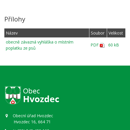
Přílohy
Název
Soubor
Velikost
obecně závazná vyhláška o místním
PDF
60 kB
poplatku ze psů
Obecní úřad Hvozdec
Hvozdec 16, 664 71