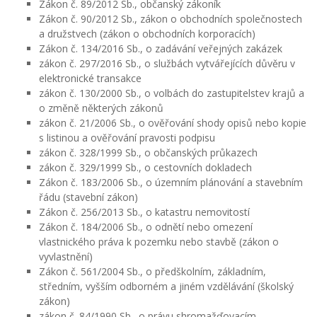
Zákon č. 89/2012 Sb., občanský zákoník
Zákon č. 90/2012 Sb., zákon o obchodních společnostech
a družstvech (zákon o obchodních korporacích)
Zákon č. 134/2016 Sb., o zadávání veřejných zakázek
zákon č. 297/2016 Sb., o službách vytvářejících důvěru v
elektronické transakce
zákon č. 130/2000 Sb., o volbách do zastupitelstev krajů a
o změně některých zákonů
zákon č. 21/2006 Sb., o ověřování shody opisů nebo kopie
s listinou a ověřování pravosti podpisu
zákon č. 328/1999 Sb., o občanských průkazech
zákon č. 329/1999 Sb., o cestovních dokladech
Zákon č. 183/2006 Sb., o územním plánování a stavebním
řádu (stavební zákon)
Zákon č. 256/2013 Sb., o katastru nemovitostí
Zákon č. 184/2006 Sb., o odnětí nebo omezení
vlastnického práva k pozemku nebo stavbě (zákon o
vyvlastnění)
Zákon č. 561/2004 Sb., o předškolním, základním,
středním, vyšším odborném a jiném vzdělávání (školský
zákon)
zákon č. 84/1990 Sb., o právu shromažďovacím