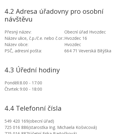
4.2 Adresa úřadovny pro osobní
návštěvu
Přesný název:
Obecní úřad Hvozdec
Název ulice, č.p./č.e. nebo č.or.:
Hvozdec 16
Název obce:
Hvozdec
PSČ, adresní pošta:
664 71 Veverská Bítýška
4.3 Úřední hodiny
Pondělí:
8.00 - 17.00
Čtvrtek:
9:00 - 18:00
4.4 Telefonní čísla
549 420 169
(obecní úřad)
725 016 886
(starostka Ing. Michaela Košvicová)
725 016 887
(účetní Erika Bartošková)