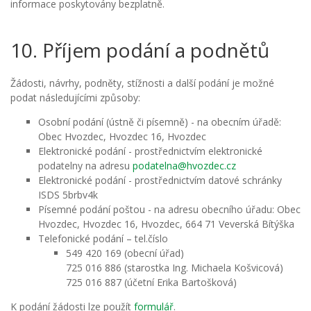
informace poskytovány bezplatně.
10. Příjem podání a podnětů
Žádosti, návrhy, podněty, stížnosti a další podání je možné
podat následujícími způsoby:
Osobní podání (ústně či písemně) - na obecním úřadě:
Obec Hvozdec, Hvozdec 16, Hvozdec
Elektronické podání - prostřednictvím elektronické
podatelny na adresu
podatelna@hvozdec.cz
Elektronické podání - prostřednictvím datové schránky
ISDS 5brbv4k
Písemné podání poštou - na adresu obecního úřadu: Obec
Hvozdec, Hvozdec 16, Hvozdec, 664 71 Veverská Bítýška
Telefonické podání – tel.číslo
549 420 169 (obecní úřad)
725 016 886 (starostka Ing. Michaela Košvicová)
725 016 887 (účetní Erika Bartošková)
K podání žádosti lze použít
formulář
.