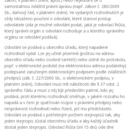
zákon, v platném znění, apod.) nebo nejedná-li se o
samostatnou zvláštní právní úpravu (např. zákon č. 280/2009
Sb., daňový řád, v platném znění). Ve vydaných rozhodnutích je
vždy obsaženo poučení o odvolání, které stanoví postup
odvolatele (zda je možné odvolání podat, jaká je odvolací lhůta,
který správní orgán o odvolání rozhoduje a u kterého správního
orgánu se odvolání podává).
Odvolání se podává u obecního úřadu, který napadené
rozhodnutí vydal. Lze jej učinit písemně (poštou na adresu
obecního úřadu nebo osobně tamtéž) nebo ústně do protokolu,
popř. v elektronické podobě (na elektronickou adresu podatelny)
podepsané zaručeným elektronickým podpisem podle zvláštních
předpisů (zák. č. 227/2000 Sb., o elektronickém podpisu, v
platném znění). Odvolání musí mít náležitosti dle § 37 odst. 2
správního řádu a musí z něj být především patrné, kdo jej
podává, proti kterému rozhodnutí směřuje, v jakém rozsahu ho
napadá a v čem je spatřován rozpor s právními předpisy nebo
nesprávnost rozhodnutí nebo řízení, jež mu předcházelo.
Odvolání se podává s potřebným počtem stejnopisů tak, aby
jeden stejnopis zůstal obecnímu úřadu a aby každý účastník
dostal jeden stejnopis. Odvolací lhůta činí 15 dnů ode dne