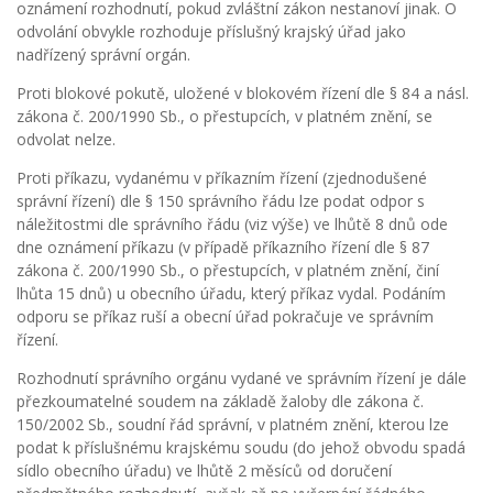
oznámení rozhodnutí, pokud zvláštní zákon nestanoví jinak. O
odvolání obvykle rozhoduje příslušný krajský úřad jako
nadřízený správní orgán.
Proti blokové pokutě, uložené v blokovém řízení dle § 84 a násl.
zákona č. 200/1990 Sb., o přestupcích, v platném znění, se
odvolat nelze.
Proti příkazu, vydanému v příkazním řízení (zjednodušené
správní řízení) dle § 150 správního řádu lze podat odpor s
náležitostmi dle správního řádu (viz výše) ve lhůtě 8 dnů ode
dne oznámení příkazu (v případě příkazního řízení dle § 87
zákona č. 200/1990 Sb., o přestupcích, v platném znění, činí
lhůta 15 dnů) u obecního úřadu, který příkaz vydal. Podáním
odporu se příkaz ruší a obecní úřad pokračuje ve správním
řízení.
Rozhodnutí správního orgánu vydané ve správním řízení je dále
přezkoumatelné soudem na základě žaloby dle zákona č.
150/2002 Sb., soudní řád správní, v platném znění, kterou lze
podat k příslušnému krajskému soudu (do jehož obvodu spadá
sídlo obecního úřadu) ve lhůtě 2 měsíců od doručení