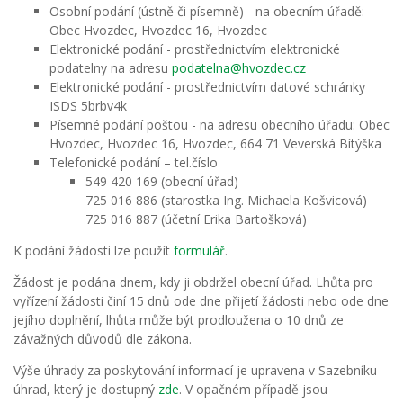
Osobní podání (ústně či písemně) - na obecním úřadě:
Obec Hvozdec, Hvozdec 16, Hvozdec
Elektronické podání - prostřednictvím elektronické
podatelny na adresu
podatelna@hvozdec.cz
Elektronické podání - prostřednictvím datové schránky
ISDS 5brbv4k
Písemné podání poštou - na adresu obecního úřadu: Obec
Hvozdec, Hvozdec 16, Hvozdec, 664 71 Veverská Bítýška
Telefonické podání – tel.číslo
549 420 169 (obecní úřad)
725 016 886 (starostka Ing. Michaela Košvicová)
725 016 887 (účetní Erika Bartošková)
K podání žádosti lze použít
formulář
.
Žádost je podána dnem, kdy ji obdržel obecní úřad. Lhůta pro
vyřízení žádosti činí 15 dnů ode dne přijetí žádosti nebo ode dne
jejího doplnění, lhůta může být prodloužena o 10 dnů ze
závažných důvodů dle zákona.
Výše úhrady za poskytování informací je upravena v Sazebníku
úhrad, který je dostupný
zde
. V opačném případě jsou