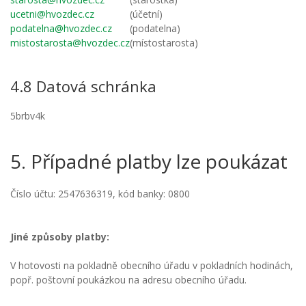
ucetni@hvozdec.cz
(účetní)
podatelna@hvozdec.cz
(podatelna)
mistostarosta@hvozdec.cz
(místostarosta)
4.8 Datová schránka
5brbv4k
5. Případné platby lze poukázat
Číslo účtu: 2547636319, kód banky: 0800
Jiné způsoby platby:
V hotovosti na pokladně obecního úřadu v pokladních hodinách,
popř. poštovní poukázkou na adresu obecního úřadu.