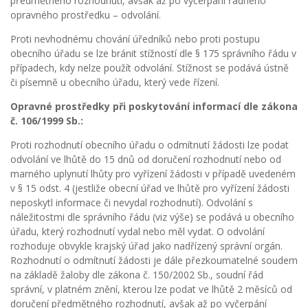
předmětného rozhodnutí, avšak až po vyčerpání řádného
opravného prostředku – odvolání.
Proti nevhodnému chování úředníků nebo proti postupu
obecního úřadu se lze bránit stížností dle § 175 správního řádu v
případech, kdy nelze použít odvolání. Stížnost se podává ústně
či písemně u obecního úřadu, který vede řízení.
Opravné prostředky při poskytování informací dle zákona
č. 106/1999 Sb.:
Proti rozhodnutí obecního úřadu o odmítnutí žádosti lze podat
odvolání ve lhůtě do 15 dnů od doručení rozhodnutí nebo od
marného uplynutí lhůty pro vyřízení žádosti v případě uvedeném
v § 15 odst. 4 (jestliže obecní úřad ve lhůtě pro vyřízení žádosti
neposkytl informace či nevydal rozhodnutí). Odvolání s
náležitostmi dle správního řádu (viz výše) se podává u obecního
úřadu, který rozhodnutí vydal nebo měl vydat. O odvolání
rozhoduje obvykle krajský úřad jako nadřízený správní orgán.
Rozhodnutí o odmítnutí žádosti je dále přezkoumatelné soudem
na základě žaloby dle zákona č. 150/2002 Sb., soudní řád
správní, v platném znění, kterou lze podat ve lhůtě 2 měsíců od
doručení předmětného rozhodnutí, avšak až po vyčerpání