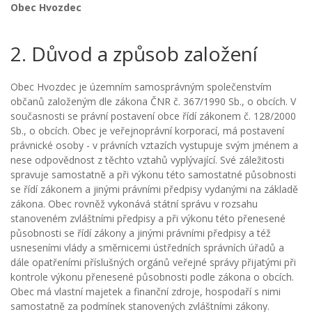
Obec Hvozdec
2. Důvod a způsob založení
Obec Hvozdec je územním samosprávným společenstvím
občanů založeným dle zákona ČNR č. 367/1990 Sb., o obcích. V
současnosti se právní postavení obce řídí zákonem č. 128/2000
Sb., o obcích. Obec je veřejnoprávní korporací, má postavení
právnické osoby - v právních vztazích vystupuje svým jménem a
nese odpovědnost z těchto vztahů vyplývající. Své záležitosti
spravuje samostatně a při výkonu této samostatné působnosti
se řídí zákonem a jinými právními předpisy vydanými na základě
zákona. Obec rovněž vykonává státní správu v rozsahu
stanoveném zvláštními předpisy a při výkonu této přenesené
působnosti se řídí zákony a jinými právními předpisy a též
usneseními vlády a směrnicemi ústředních správních úřadů a
dále opatřeními příslušných orgánů veřejné správy přijatými při
kontrole výkonu přenesené působnosti podle zákona o obcích.
Obec má vlastní majetek a finanční zdroje, hospodaří s nimi
samostatně za podmínek stanovených zvláštními zákony.